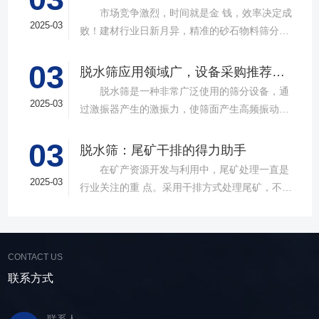
市场竞争激烈，时间就是金 钱，效率决定成
2025-03
败！建材行业日新月异，精准的砂石物料筛分工
具成为了确保工程质量，提升生产效率的关键。
03
故道金机械，深耕振动筛分领域三十载，推出多
脱水筛应用领域广，设备采购推荐选择实力厂家
款高质量直线筛设备，以稳定的筛分质量，强大
脱水筛是一种非常广泛使用的筛分设备，通
的处理能力，提供建材砂石物料筛分解决方
2025-03
过激振器产生的激振力，使筛面产生高频振动，
案。 ▲故道金机械直线振动筛 布局合
物料在筛面上受到连续抛掷，从而实现固体颗粒
理，精准分级 故道金机械拥有强大的技术团
03
与液体之间的分离。在多个行业中，脱水筛都发
脱水筛：尾矿干排的得力助手
队，产品设计时考虑机械结构、动力学特性和操
挥着不可或缺的作用。故道金机械带大家一起了
在矿产资源开发与利用中，尾矿处理一直是
作便捷性，其生产的直线筛产品使用时，物料在
解。 ▲故道金机械单层高频脱水振动筛
2025-03
行业关注的重 点。采用干排方式处理尾矿，不仅
筛面快速且均匀分布，筛孔不堵塞，筛分效率
在采矿业中，脱水筛经常被用于尾矿和精矿的脱
可节约企业生态环境治理资金，减少节能减排和
高，筛分精度高，为建材产品带来稳定可靠的质
水处理。选矿完成后，尾矿处理过程中需要脱水
尾矿库维护费用，还可回收尾矿中的有价成分，
量提升。 智能调控，灵活应对 故道金机
筛协助去除多余的水分，以便于尾矿的堆放或再
提高企业经济效益。尾矿干排过程中，少不了振
械直线筛可加装plc控制系统，实现远程操控。用
利用；在精矿进行进一步加工前，也需要通过脱
CONTACT US
动筛分设备的助力，脱水筛，凭借强大的性能优
户可根据实际需求轻松调整振幅、频率等筛分参
水筛进行脱水处理，以提高其品质和后续加工效
势，成为了尾矿干排系统中经常使用的明星产
联系方式
数，使故道金机械直线筛能够轻松应对不同材质
率。 在煤炭行业中，脱水筛主要用于煤泥的
品。 ▲脱水振动筛 脱水筛，专为处理含
与粒度的筛分挑战，提升筛分效率。 坚实耐
脱水处理。煤泥是煤炭洗选过程中的副产品，含
水物料而生，该设备通过激振器产生的激振力，
用，维护省心 故道金机械直线振动筛优选高
联系人