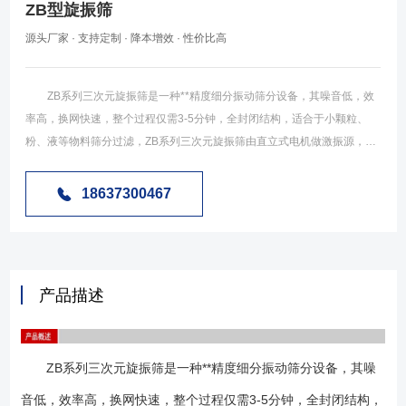
ZB型旋振筛
源头厂家 · 支持定制 · 降本增效 · 性价比高
ZB系列三次元旋振筛是一种**精度细分振动筛分设备，其噪音低，效
率高，换网快速，整个过程仅需3-5分钟，全封闭结构，适合于小颗粒、
粉、液等物料筛分过滤，ZB系列三次元旋振筛由直立式电机做激振源，电
机上下两端安装有偏心重锤，将电机的旋转运动变成水平、垂直、倾斜的
三次元运动，在把这个运动传递给筛面，调节上下两端的相位角，可以改
18637300467
变物料在筛面上的运动轨迹，ZB系列三次元旋振筛使用行业广泛，如
下： 化工行业：树脂、涂料、工业药品、化妆品、油漆、中药粉
等； 食品行业：糖粉、淀粉、食盐、米粉、奶粉、豆浆、蛋粉、酱
油、果汁等； 金属、冶金行业：铝粉、铅粉、铜粉、矿石、合金粉、
产品描述
焊条粉末、二氧化锰、电解铜粉、电磁性材料、研磨粉、耐火材料、高岭
土、石灰、氧化铝、重质碳酸钙、石英砂等； 其他行业：废油、废
水、染整污水、造纸、助剂、活性炭等； ZB系列三次元可用一至五层
ZB系列三次元旋振筛是一种**精度细分振动筛分设备，其噪
筛网，能同时进行二到六个等级的分选或过滤。 1、效率高、设计精巧
耐用，任何粉料、粘液均可筛分； 2、换网容易、操作简单、清洗方
音低，效率高，换网快速，整个过程仅需3-5分钟，全封闭结构，