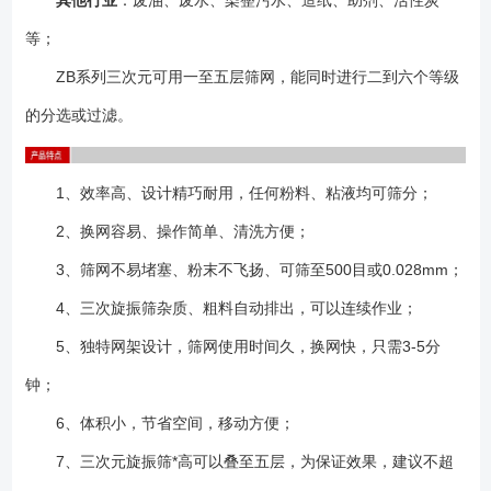
其他行业
：废油、废水、染整污水、造纸、助剂、活性炭
等；
ZB系列三次元可用一至五层筛网，能同时进行二到六个等级
的分选或过滤。
1、效率高、设计精巧耐用，任何粉料、粘液均可筛分；
2、换网容易、操作简单、清洗方便；
3、筛网不易堵塞、粉末不飞扬、可筛至500目或0.028mm；
4、三次旋振筛杂质、粗料自动排出，可以连续作业；
5、独特网架设计，筛网使用时间久，换网快，只需3-5分
钟；
6、体积小，节省空间，移动方便；
7、三次元旋振筛*高可以叠至五层，为保证效果，建议不超