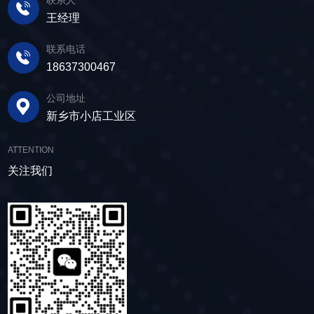
有大量的水分，使用脱水筛进行处理，可以将煤
使筛面产生高频振动，含水物料进入振动筛后，
质量材料，生产环节层层把控，生产出的振动筛
王经理
泥中的水分去除，使其达到后续加工的要
在筛面上受到连续抛掷，从而实现固体颗粒与液
产品筛体强度高，坚实耐用，可长时间高强度稳
求。 在建筑行业中，脱水筛被广泛应用于砂
体之间的分离。 脱水筛筛板采用模块式设
定作业。另外，该直线筛设备维护保养便捷，只
联系电话
石料厂的水洗砂脱水处理。水洗砂在生产过程中
计，无需螺栓即可安装，维护更换便捷，仅需要
需要定期检查、清洁、添加润滑油，即可保证振
18637300467
需要去除表面的泥土和杂质，这时候就需要用脱
3-5分钟即可完成筛板更换，显著减少了停机维护
动筛的正常运行和使用寿命。 绿色节能，引
水筛，通过脱水筛对物料进行处理，可以确保砂
公司地址
的时间。其筛网具备自清洁功能，可轻松清除粘
领未来 追求筛分效率的同时，故道金机械也
子的质量符合建筑要求，为建筑工程提供高质量
新乡市小店工业区
附在筛网上的物料，预防筛料堵网。此外，脱水
积极响应国家环保政策，部分直线筛筛体采用全
的建筑材料。 在食品行业中，脱水筛可以用
筛还配备了橡胶隔振弹簧作为减震装置，很好地
封闭设计，降低噪音与粉尘污染，为构建绿色建
于水果、蔬菜沥水，还可以用于果汁、酒类、调
ATTENTION
降低设备运行时产生的噪音，为用户创造更加舒
材产业贡献力量。 如今，故道金机械直线筛
味品等液态食品的过滤和分离，为后续食材储
适的工作环境。 脱水筛体积相对较小，单位
关注我们
已广泛应用于各类建材物料的筛分作业中，成为
存、运输及使用提供便利。 ▲故道金机械双
面积处理量大，可够满足多种物料的脱水作业的
了众多建材企业的信赖之选。如果您也希望提升
层高频脱水振动筛 说了这么多，相信大家对
要求，支持24小时不间断的连续干排作业，提升
建材物料的筛分效率，欢迎随时MILAN.COM_米
脱水筛的重要性有了更加清晰地认识，在产品采
生产线脱水效率。 ▲脱水振动筛 脱水筛
兰(中国)，故道金机械将提供高质量的产品，竭
购时，也一定要擦亮眼睛。故道金机械深耕振动
适用于金属矿山、非金属矿山以及煤矿等领域的
诚为您服务！
筛分行业多年，拥有丰富的生产经验和出色的技
尾矿处理。通过脱水筛的处理，尾矿的含水量大
术实力，我们生产的脱水筛产品，品质稳定，生
大降低，干排效果好，为矿山企业带来了显著的
产效率高，使用维护便利，能够满足不同行业，
经济效益和社会效益。脱水筛同样适用于电力、
不同客户的多样化需求，助力生产提效。
制糖、制盐、污水厂等领域，助力对细颗粒物料