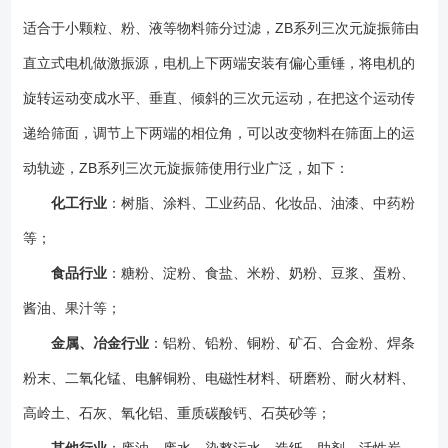
便； 3、筛网不易堵塞、粉末不飞扬、可筛至500目或0.028mm；
适合于小颗粒、粉、液等物料筛分过滤，ZB系列三次元旋振筛由
4、三次旋振筛杂质、粗料自动排出，可以连续作业； 5、独特网架设
计，筛网使用时间久，换网快，只需3-5分钟； 6、体积小，节省空
直立式电机做激振源，电机上下两端安装有偏心重锤，将电机的
间，移动方便； 7、三次元旋振筛*高可以叠至五层，为保证效果，建
旋转运动变成水平、垂直、倾斜的三次元运动，在把这个运动传
议不超过5层； ZB三次元旋振筛夹角调整说明： 1、筛机可通过调
递给筛面，调节上下两端的相位角，可以改变物料在筛面上的运
整振动电机夹角来实现不同的效果； 2、设备基础采用地脚螺栓固定结
构；
动轨迹，ZB系列三次元旋振筛使用行业广泛，如下：
化工行业
：树脂、涂料、工业药品、化妆品、油漆、中药粉
等；
食品行业
：糖粉、淀粉、食盐、米粉、奶粉、豆浆、蛋粉、
酱油、果汁等；
金属、冶金行业
：铝粉、铅粉、铜粉、矿石、合金粉、焊条
粉末、二氧化锰、电解铜粉、电磁性材料、研磨粉、耐火材料、
高岭土、石灰、氧化铝、重质碳酸钙、石英砂等；