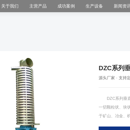
关于我们
主营产品
成功案例
生产设备
新闻资
DZC系列
源头厂家 · 支持定
DZC系列垂直
一切颗粒状、块状
于矿山、冶金、
行业的块状、粉