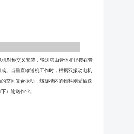
─────── 振动电机 1.基本型(ZC--口)，为敞
于一股物料无特殊要求的向上(或向下)输送作
(ZC--口F)为封闭输送槽结构，用于对物料有防尘要
向下)输送作业。 DZC系列垂直振动提升机电源控
垂直振动提升机配套GK型反接制动控制箱。用于使输
快速通过共振区，防止机器经过共振区时产生较大的振
电机过流、过载、断相等保护功能。型号输送量输送槽
机对称交叉安装，输送塔由管体和焊接在管
度振次双振幅电动功率重量(t/h)(mm)(mm)(m)
组成。当垂直输送机工作时，根据双振动电机
(kg)DZC300～1.030077≤2.09606～
动的空间复合振动，螺旋槽内的物料则受输送
00～2.0500140≤3.06～82×0.751010DZC550～
向下）输送作业。
6～82×1.51190DZC600～3.0600163≤4.06～
C800～4.0800224≤4.56～82×2.21590DZC850～
6～92×2.21750DZC900～3.5900185≤6.06～
00 1、产品分为敞开或封闭两种结构； 2、设备材质
锈钢等； 3、设备不局限以上型号，可以非标设