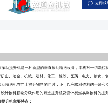
上提升物料的同
立即获
式两种结构，并
提升机及设计易
点： 1.产品
亦可向下输送。
构简单合理、能
提升机的驱动装
安装，输送塔由
减振装置上，减
振动提升机是一种新型的垂直振动输送设备，本机对一切颗粒状
根据双振动电机
水平圆运动和向
于矿山、冶金、机械、建材、化工、橡胶、医药、电力、粮食、
槽的作用，作匀
型振动输送机在向上提升物料的同时，还可以完成对物料的干燥和
向上（或向下）
，设计物料颗粒分级作用的筛选提升机及设计易燃易爆物料的提
明: DZ C-□
直提升机主要特点：
└────────