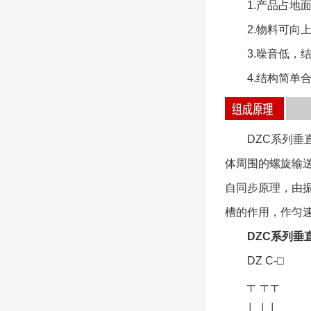
1.产品占地面
2.物料可向上
3.噪音低，结
4.结构简单合
DZC系列垂直
体周围的螺旋输
自同步原理，由
槽的作用，作匀
DZC系列垂
DZ C-□
┬ ┬ ┬
│ │ │