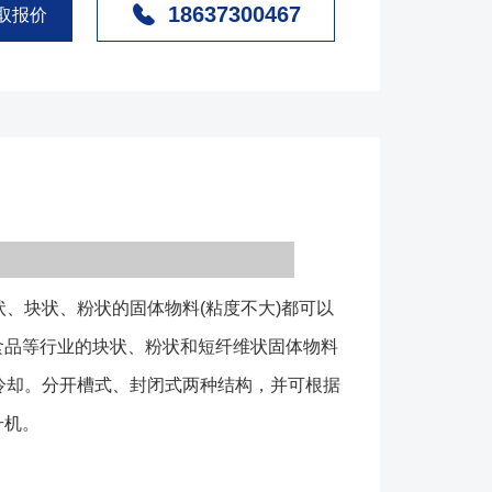
18637300467
时，还可以完成对物料的干燥和冷却。分开槽式、封闭
取报价
可根据不同的工艺要求，设计物料颗粒分级作用的筛选
燃易爆物料的提升机。 DZC系列垂直提升机主要特
占地面积小，便于工艺布置。 2.物料可向上输送，
 3.噪音低，结构简单，安装、维修便利。 4.结
耗小,节约电能，料槽磨损小。 DZC系列垂直振动
置振动电机安装在输送塔下部，两台振动电机对称交叉
管体和焊接在管体周围的螺旋输送槽组成，输送塔座于
振装置由底座和隔振弹簧组成。当垂直输送机工作时，
、块状、粉状的固体物料(粘度不大)都可以
自同步原理，由振动电机产生激振力，整个输送塔体作
上垂直运动的空间复合振动，螺旋槽内的物料则受输送
食品等行业的块状、粉状和短纤维状固体物料
速抛掷圆运动，沿输送槽体向上运动，从而完成物料的
冷却。分开槽式、封闭式两种结构，并可根据
输送作业。 DZC系列垂直振动提升机型号说
升机。
 ┬ ┬ ┬ │ │ │ │ │ │ │ │ │ │ │
─ 输送高度(mm) │ └───────────- 垂直输