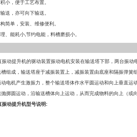
积小，便于工艺布置。
送 └──────
输送，亦可向下输送。
开输送槽结构，用
业。 2.封闭型
构简单，安装、维修便利。
求的场合向上(或
理、能耗小,节约电能，料槽磨损小。
制: DZC系列
送机在停机时，
幅，同时具有对
振动提升机的驱动装置振动电机安装在输送塔下部，两台振动电
直径输送宽度输送高
送槽组成，输送塔座于减振装置上，减振装置由底座和隔振弹簧
(min)(mm)(kw)
振动电机产生激振力，整个输送塔体作水平圆运动和向上垂直运
72×0.4680DZC5
速抛掷圆运动，沿输送槽体向上运动，从而完成物料的向上（或
3.0550152≤3.5
直振动提升机型号说明:
72×1.513210DZ
4.0850224≤5.0
92×3.021
常用为碳钢或不