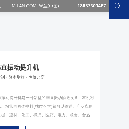
讯
MILAN.COM_米兰(中国)
18637300467
垂直振动提升机
制 · 降本增效 · 性价比高
振动提升机是一种新型的垂直振动输送设备，本机对
、粉状的固体物料(粘度不大)都可以输送。广泛应用
机械、建材、化工、橡胶、医药、电力、粮食、食品等
状和短纤维状固体物料的提升，DZC型振动输送机在向