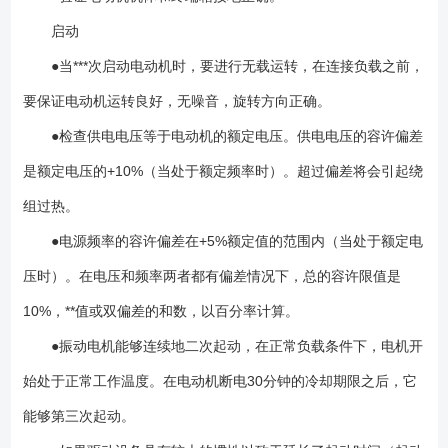
启动
●当***次启动电动机时，要进行无载运转，在连接负载之前，
要保证电动机运转良好，无噪音，旋转方向正确。
●检查供电电压等于电动机的额定电压。供电电压的容许偏差
是额定电压的+10%（当处于额定频率时）。超过偏差将会引起绕
组过热。
●电源频率的容许偏差在+5%额定值的范围内（当处于额定电
压时）。在电压和频率两者都有偏差情况下，总的容许限值是
10%，**值或双偏差的和数，以百分率计算。
●振动电机能够连续地二次起动，在正常负载条件下，电机开
始处于正常工作温度。在电动机断电30分钟的冷却期限之后，它
能够第三次起动。