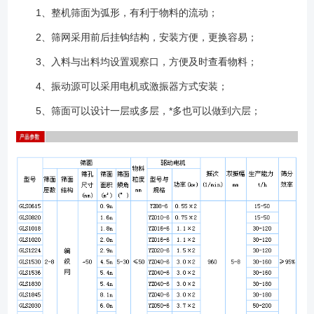
的筛子。 ●要遵循执行筛子的每日例行检查和每隔150小时运行的系统
1、整机筛面为弧形，有利于物料的流动；
检查。 ●振动电机的维护细节请参照振动电机使用说明书。 ●作为
2、筛网采用前后挂钩结构，安装方便，更换容易；
一般指导要求，设备每运行150小时，必须检查所有螺栓的紧固性。对于
3、入料与出料均设置观察口，方便及时查看物料；
某些筛板结构，需要更经常的检查。 ●振动设备上紧固振动电机的安装
螺栓均采用双螺母防松措施，无须在螺母与部件之间装上热处理硬化的垫
4、振动源可以采用电机或激振器方式安装；
圈。 ●振动结构和所有连接的可运行部件（例如，弹簧等），必须能够
5、筛面可以设计一层或多层，*多也可以做到六层；
正常运行。振动筛的任何部分均不应碰撞固定的部件（例如，溜槽，平
台），也不应在有聚集送料状态下进行工作。 ●要经常地检查筛板并及
时地清理粘附物料。要在发生完全失效之前进行修复或更换磨损的筛板模
块或松动的筛板模块以防止损坏其它筛机部件或其他相关设备。 ●及时
更换损坏的弹簧。除了处理不当或在弹簧圈中堆积物料之外，在正常情况
下，弹簧具有很长使用寿命，一个弹簧出现故障可表明整套弹簧接近了使
用期限。我们建议：如果发现一个弹簧有故障，那么，要更换在该支承部
位的整套弹簧。 ●在每次换筛板时，要检查侧板、横梁、筛板支承轨
（若有）和连接板。在任何情况下，均要至少每一个月检查筛板支承轨和
连接板。