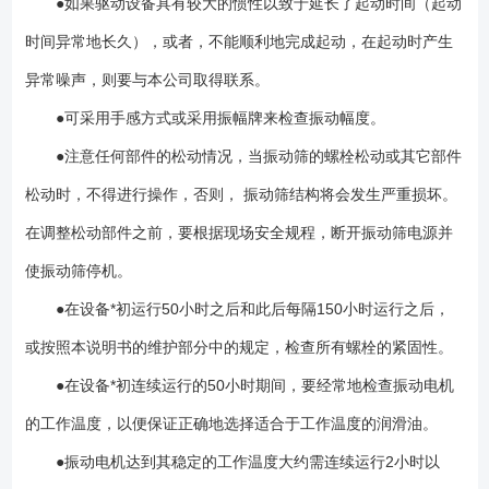
●如果驱动设备具有较大的惯性以致于延长了起动时间（起动
时间异常地长久），或者，不能顺利地完成起动，在起动时产生
异常噪声，则要与本公司取得联系。
●可采用手感方式或采用振幅牌来检查振动幅度。
●注意任何部件的松动情况，当振动筛的螺栓松动或其它部件
松动时，不得进行操作，否则， 振动筛结构将会发生严重损坏。
在调整松动部件之前，要根据现场安全规程，断开振动筛电源并
使振动筛停机。
●在设备*初运行50小时之后和此后每隔150小时运行之后，
或按照本说明书的维护部分中的规定，检查所有螺栓的紧固性。
●在设备*初连续运行的50小时期间，要经常地检查振动电机
的工作温度，以便保证正确地选择适合于工作温度的润滑油。
●振动电机达到其稳定的工作温度大约需连续运行2小时以