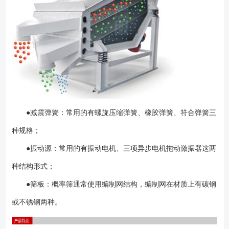
方向正确。 ●检查供电电压等于电动机的额定电压。供电电压的容许偏
差是额定电压的+10%（当处于额定频率时）。超过偏差将会引起绕组过
热。 ●电源频率的容许偏差在+5%额定值的范围内（当处于额定电压
时）。在电压和频率两者都有偏差情况下，总的容许限值是10%，**值或
双偏差的和数，以百分率计算。 ●振动电机能够连续地二次起动，在正
常负载条件下，电机开始处于正常工作温度。在电动机断电30分钟的冷却
期限之后，它能够第三次起动。 ●如果驱动设备具有较大的惯性以致于
延长了起动时间（起动时间异常地长久），或者，不能顺利地完成起动，
在起动时产生异常噪声，则要与本公司取得联系。 ●可采用手感方式或
●减震弹簧：常用的有螺旋压缩弹簧、橡胶弹簧、符合弹簧三
采用振幅牌来检查振动幅度。 ●注意任何部件的松动情况，当振动筛的
种规格；
螺栓松动或其它部件松动时，不得进行操作，否则， 振动筛结构将会发生
严重损坏。在调整松动部件之前，要根据现场安全规程，断开振动筛电源
●振动源：常用的有振动电机、三项异步电机拖动激振器这两
并使振动筛停机。 ●在设备*初运行50小时之后和此后每隔150小时运
种结构形式；
行之后，或按照本说明书的维护部分中的规定，检查所有螺栓的紧固
●筛板：概率筛通常使用编制网结构，编制网在材质上有碳钢
性。 ●在设备*初连续运行的50小时期间，要经常地检查振动电机的工
作温度，以便保证正确地选择适合于工作温度的润滑油。 ●振动电机达
或不锈钢两种。
到其稳定的工作温度大约需连续运行2小时以上。 ●只有在断开筛子驱
动装置和进料系统的电源之后，才可维修或清洁设备。切勿爬上正在运行