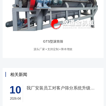
GTS型滚筒筛
源头厂家 • 支持定制 • 降本增效
相关新闻
10
我厂安装员工对客户筛分系统升级改造完工，客户很满意，我们也很高兴！
2026-04