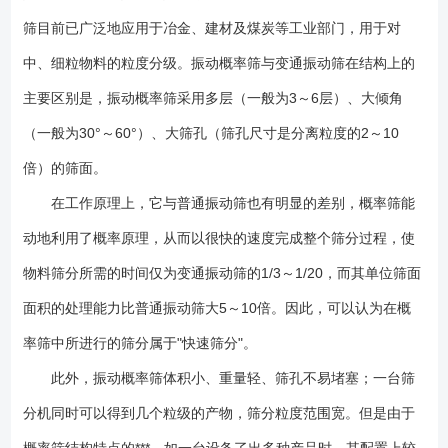
GLS系列概率筛由筛体、筛板、减震弹簧、支腿、激振器、电机、联轴器
筛目前已广泛地应用于冶金、建材及煤炭等工业部门，用于对
等部件组成，激振器固定在筛体上，电机通过联轴器与激振器连接，筛体
通过弹簧放置在支腿上，电机通电带动激振器转动产生激振力，筛箱在激
中、细粒物料的粒度分级。振动概率筛与变通振动筛在结构上的
振器的作用下做近似直线形的振动轨迹。 ●减震弹簧：常用的有螺旋压
主要区别是，振动概率筛采用多层（一般为3～6层）、大倾角
缩弹簧、橡胶弹簧、符合弹簧三种规格； ●振动源：常用的有振动电
（一般为30°～60°）、大筛孔（筛孔尺寸是分离粒度的2～10
机、三项异步电机拖动激振器这两种结构形式； ●筛板：概率筛通常使
用编制网结构，编制网在材质上有碳钢或不锈钢两种。 1、整机筛面为
倍）的筛面。
弧形，有利于物料的流动； 2、筛网采用前后挂钩结构，安装方便，更
在工作原理上，它与普通振动筛也有明显的差别，概率筛能
换容易； 3、入料与出料均设置观察口，方便及时查看物料； 4、
振动源可以采用电机或激振器方式安装； 5、筛面可以设计一层或多
动地利用了概率原理，从而以很快的速度完成整个筛分过程，使
层，*多也可以做到六层；1、常用筛网为碳钢、不锈钢条缝筛网、复合筛
物料筛分所需的时间仅为变通振动筛的1/3～1/20，而其单位筛面
网； 2、设备常用的为密封结构，也可以做成敞开式的开放结构；
面积的处理能力比普通振动筛大5～10倍。因此，可以认为在概
3、密封盖上可加除尘口，满足环保的要求； 4、设备入料端和出料端
可以根据实际工艺的需要增加观察口或取样口； 5、基础可做成预埋铁
率筛中所进行的筛分属于"快速筛分"。
或地脚螺栓两种类型； 6、设备不局限以上型号，可以非标设计；
此外，振动概率筛体积小、重量轻、筛孔不易堵塞；一台筛
打开包装箱或开始安装振动筛之前，应彻底检查所提供的说明书和图纸。
装箱单详细地列明了各包装箱的内容。在接收货物之后，要检查包装箱内
分机同时可以得到几个粒级的产物，筛分粒度范围宽。但是由于
的物件，然后，重新密封包装箱以免箱内物件损失或损坏，只有当安装期