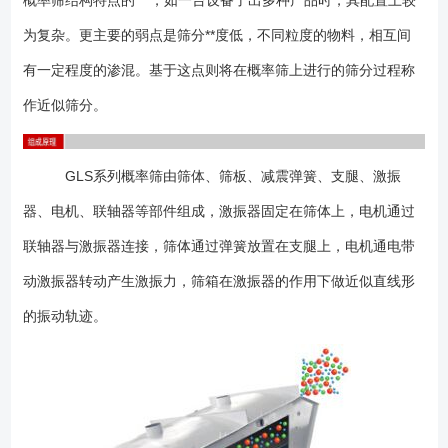
概率筛结构特点的***，如一台设备了出多种产品时，其配置上较
间需要这些物件时，才再次开箱。 材质为橡胶或聚氨酯覆层的部件，
为复杂。更主要的弱点是筛分**度低，不同粒度的物料，相互间
例如橡胶弹簧，（当提供时），必须给予防护，以免遭受直接强烈光照，
高温，较大的昼夜温度变化或机械性损坏。 无论使用何种包装材料，
有一定程度的渗混。基于这点则将在概率筛上进行的筛分过程称
设备均应放置在水平支座或枕木上，避免直接接触地面。对于短期存放，
作近似筛分。
应采用防水帆布覆盖设备；对于长期存放，则要更结实耐用的材料覆盖或
存放于室内。 为便于运输和现场安装，在运输或安装振动筛时可以卸
下振动电机，或请厂家**技术人员进行现场指导。 安装振动电机时请
GLS系列概率筛由筛体、筛板、减震弹簧、支腿、激振
务必核对以下安装条件 ●振动电机环境温度的正常值，按一般规定，是
器、电机、联轴器等部件组成，激振器固定在筛体上，电机通过
从-15℃至+40℃。如有超出范围请再签订协议时注明。 ●如果电动机
安装在通风很差的室内，该室内的环境温度会高于规定的温度界限。要采
联轴器与激振器连接，筛体通过弹簧放置在支腿上，电机通电带
取措施保证室内的充分通风。 ●如果环境空气中含有灰尘，则会遇到下
动激振器转动产生激振力，筛箱在激振器的作用下做近似直线形
列问题，机体上聚集的很厚灰尘将减低冷却效果，引起过热。 ●安装位
置应无有害气体或蒸汽（例如易燃气体）。如果安装位置存在有害气体，
的振动轨迹。
则要采用特种电动机。 运行 ●参考接线和连接图，检查电源，继电
器，其它保护装置和起动器的接线及相互连接状况。 ●检查各接头，保
证其连接紧密，绝缘良好，引线连接位置正确并具有足够间距。 ●验证
电动机机体和终端箱接地正确。 启动 ●当***次启动电动机时，要
进行无载运转，在连接负载之前，要保证电动机运转良好，无噪音，旋转