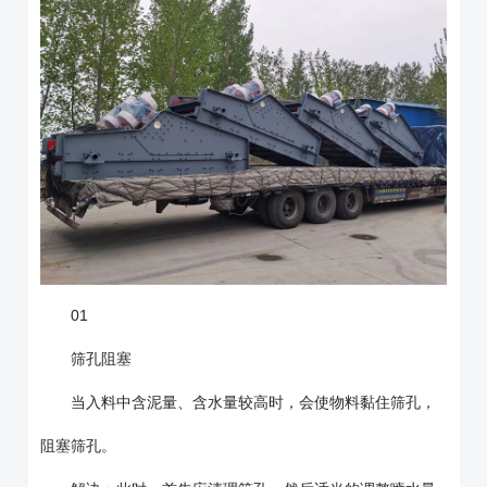
01
筛孔阻塞
当入料中含泥量、含水量较高时，会使物料黏住筛孔，
阻塞筛孔。