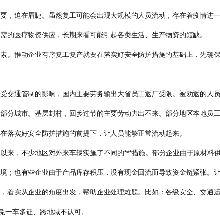
重要，迫在眉睫。虽然复工可能会出现大规模的人员流动，存在着疫情进
所需的医疗物资供应，长期来看可能引起各类生活、生产物资的短缺。
要素。推动企业有序复工复产就要在落实好安全防护措施的基础上，先确
，受交通管制的影响，国内主要劳务输出大省员工返厂受限。被劝返的人
的部分城市。基层封村，回乡过节的主要劳动力出不来。部分地区本地员
是在落实好安全防护措施的前提下，让人员能够正常流动起来。
以来，不少地区对外来车辆实施了不同的***措施。部分企业由于原材料
困境；也有些企业由于产品库存积压，没有现金回流而导致资金链紧张。
策，着实从企业的角度出发，帮助企业处理难题。比如：各级安全、交通
避免一车多证、跨地域不认可。